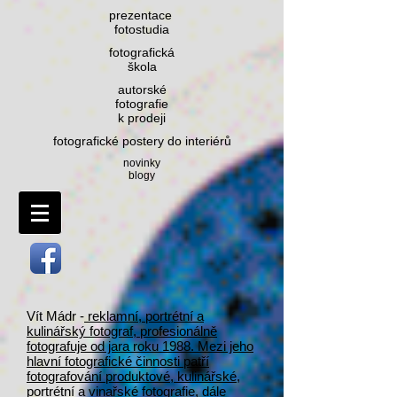
prezentace
fotostudia
fotografická
šk
ola
autorské
fotografie
k prodeji
fotografické postery do interiérů
novinky
blogy
Vít Mádr -
reklamní, portrétní a
kulinářský fotograf, profesionálně
fotografuje od jara roku 1988. Mezi jeho
hlavní fotografické činnosti patří
fotografování produktové, kulinářské,
portrétní a vinařské fotografie, dále