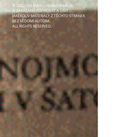
​© 2022 - Vít Mádr -
studio@madr.cz
JE ZAKÁZÁNO KOPÍROVAT A ŠÍŘIT
JAKÉKOLIV MATERIÁLY Z TĚCHTO STRÁNEK
BEZ VĚDOMÍ AUTORA.
ALL RIGHTS RESERVED.