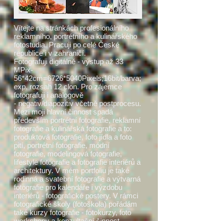
Vítejte na stránkách profesionálního
reklamního, portrétního a kulinářského
fotostudia. Pracuji po celé České
republice i v zahraničí.
Fotografuji digitálně - výstup až 33
MPix-
56*42cm=6726*5040Pixels;16bit/barva;
exp. rozsah 12 clon. Pro zájemce
fotografuji i analogově
- negativ/diapozitiv včetně postprocesu.
Mezi moji hlavní činnost spadá
především portrétní fotografie, reklamní
fotografie a kulinářská fotografie a to:
produktová fotografie, foto jídla a foto
pití, portrétní fotografie, módní
fotografie, modelingová fotografie,
lifestyle fotografie a fotografie interiérů a
architektury. V mém portfoliu je také
rodinná a svatební fotografie a výtvarná
fotografie pro kalendáře i výzdobu
interiérů - fotografické postery. V rámci
fotografické školy (fotoškola) pořádám
také kurzy fotografie - fotokurzy, foto
workshopy a konzultační činnost.