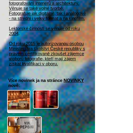
fotografování interiérů a architektury.
Věnuje se také volné tvorbě.
Fotografuje jak digitálně, tak i analogově
- na střední i velký formát a na kinofilm.
Lektorské činnosti se věnuje od roku
2004
.
Od roku 2015 je autorizovanou osobou
Ministerstva školství České republiky s
právem certifikovaně zkoušet zájemce
v oboru fotografie, kteří mají zájem
získat kvalifikaci v oboru.
Více novinek ja na stránce
NOVINKY
nově: