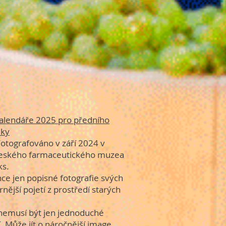
kalendáře 2025 pro předního
iky
tografováno v září 2024 v
Českého farmaceutického muzea
ks.
hce jen popisné fotografie svých
nější pojetí z prostředí starých
 nemusí být jen jednoduché
. Může jít o náročnější image