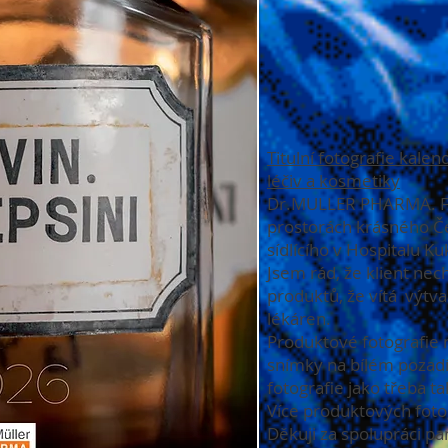
Titulní fotografie kal
léčiv a kosmetiky
Dr.MULLER PHARMA. Fo
prostorách krásného 
sídlícího v Hospitalu Ku
Jsem rád, že klient nec
produktů, že vítá výtvar
lékáren.
Produktové fotografie
snímky na bílém pozadí
fotografie jako třeba ta
Více produktových fotog
Děkuji za spolupráci pa