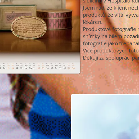
sídlícího v Hospitalu Ku
Jsem rád, že klient nec
produktů, že vítá výtvar
lékáren.
Produktové fotografie
snímky na bílém pozadí
fotografie jako třeba ta
Více produktových fotog
Děkuji za spolupráci pa