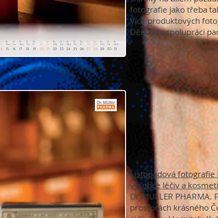
fotografie jako třeba ta
Více produktových fotog
Děkuji za spolupráci pa
Listopadová fotografie
výrobce léčiv a kosmet
Dr.MULLER PHARMA. Fo
prostorách krásného 