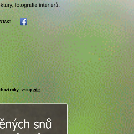
ektury
,
fotografie interiérů
,
NTAKT
chozí roky - vstup
zde