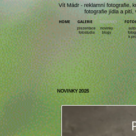
Vít Mádr -
reklamní fotografie
,
k
fotografie jídla a pití
,
HOME
GALERIE
NOVINKY
FOTO
prezentace
novinky
auto
fotostudia
blogy
fotog
k pr
NOVINKY 2025