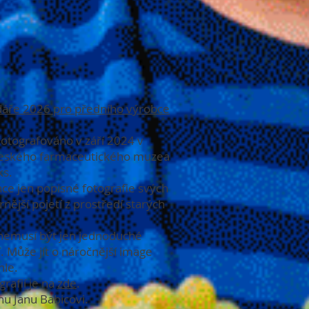
endáře 2026 pro předního výrobce
tografováno v září 2024 v
Českého farmaceutického muzea
ks.
hce jen popisné fotografie svých
nější pojetí z prostředí starých
 nemusí být jen jednoduché
. Může jít o náročnější image
hle.
rafií je na
zde
.
nu Janu Babicovi.