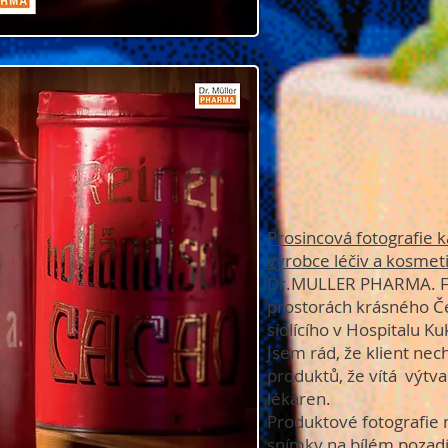
Prosincová fotografie 
výrobce léčiv a kosmet
Dr.MULLER PHARMA. Fo
prostorách krásného 
sídlícího v Hospitalu Ku
Jsem rád, že klient nec
produktů, že vítá výtvar
lékáren.
Produktové fotografie
snímky na bílém pozadí