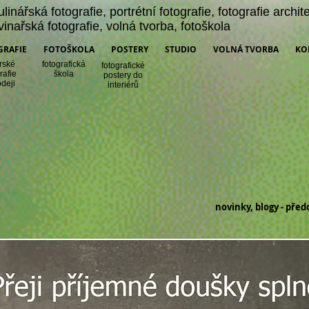
ulinářská fotografie
,
portrétní fotografie
,
fotografie archit
vinařská fotografie
,
volná tvorba,
fotoškola
GRAFIE
FOTOŠKOLA
POSTERY
STUDIO
VOLNÁ TVORBA
KO
rské
fotografická
fotografické
rafie
šk
ola
postery do
odeji
interiérů
novinky, blogy - před