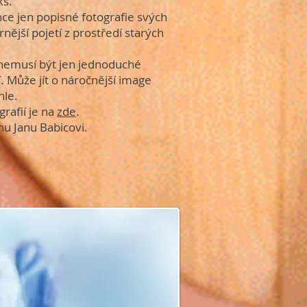
ks.
hce jen popisné fotografie svých
nější pojetí z prostředí starých
 nemusí být jen jednoduché
. Může jít o náročnější image
hle.
rafií je na
zde
.
nu Janu Babicovi.