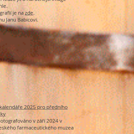
hle.
rafií je na
zde
.
nu Janu Babicovi.
 kalendáře 2025 pro předního
iky
tografováno v září 2024 v
Českého farmaceutického muzea