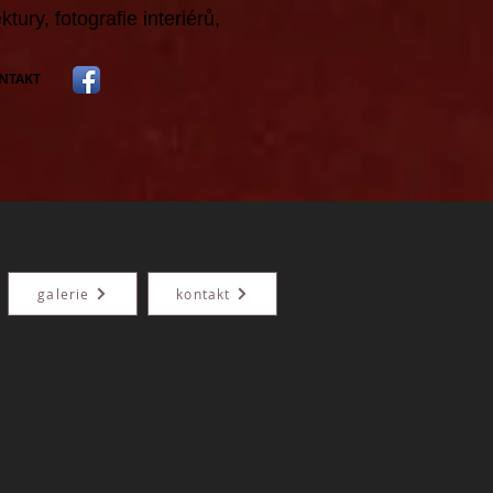
ektury
,
fotografie interiérů
,
NTAKT
galerie
kontakt