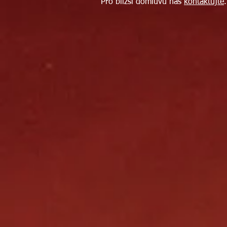
Pro bližší domluvu nás
kontaktujte
.