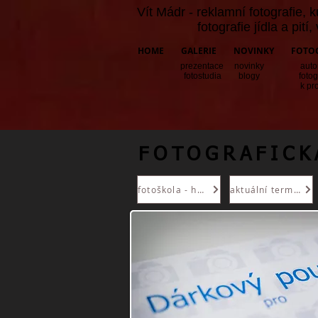
Vít Mádr -
reklamní fotografie
,
k
fotografie jídla a pití
,
HOME
GALERIE
NOVINKY
FOTO
prezentace
novinky
auto
fotostudia
blogy
fotog
k pr
FOTOGRAFICK
fotoškola - home
aktuální termíny