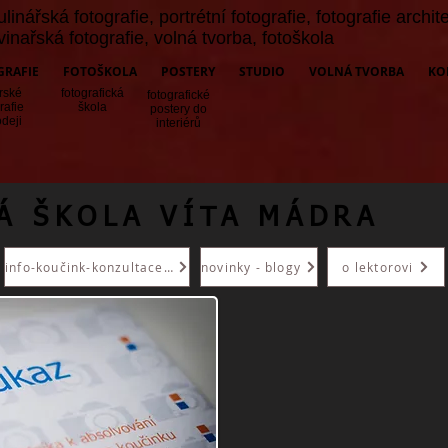
ulinářská fotografie
,
portrétní fotografie
,
fotografie archit
vinařská fotografie
,
volná tvorba,
fotoškola
GRAFIE
FOTOŠKOLA
POSTERY
STUDIO
VOLNÁ TVORBA
KO
rské
fotografická
fotografické
rafie
šk
ola
postery do
odeji
interiérů
Á ŠKOLA VÍTA MÁDRA
info-koučink-konzultace-kurzy
novinky - blogy
o lektorovi