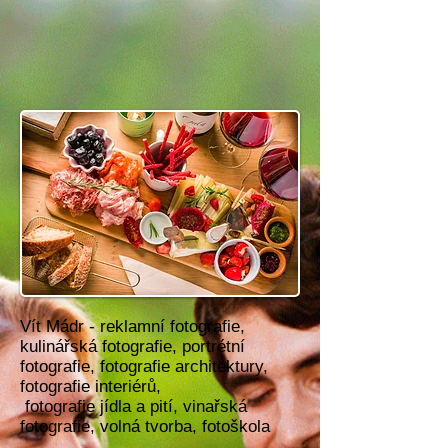
Vít Mádr -
reklamní fotografie
,
kulinářská fotografie
,
portrétní
fotografie
,
fotografie architektury
,
fotografie interiérů
,
fotografie jídla a pití
,
vinařská
fotografie
,
volná tvorba,
fotoškola