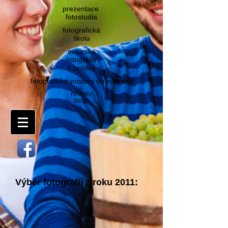
prezentace
fotostudia
fotografická
šk
ola
autorské
fotografie
k prodeji
fotografické postery do interiérů
novinky
blogy
Výběr fotografií z roku 2011: