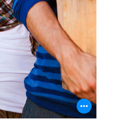
Show More
​© 2014 - Vít Mádr -
studio@madr.cz
JE ZAKÁZÁNO KOPÍROVAT A ŠÍŘIT JAKÉKOLIV
MATERIÁLY Z TĚCHTO STRÁNEK BEZ VĚDOMÍ